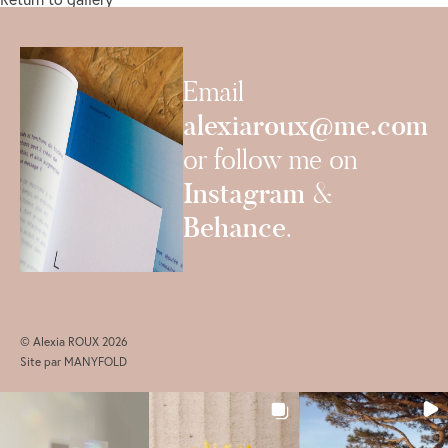
Email
alexiaroux@me.com
or follow me on
Instagram
&
Behance
.
© Alexia ROUX 2026
Site par
MANYFOLD